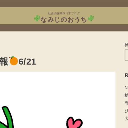
社会の歯車⚙日常ブログ
なみじのおうち
報
6/21
R
N