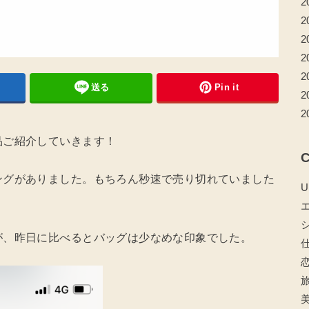
2
2
2
2
2
送る
Pin it
2
2
品ご紹介していきます！
C
ングがありました。もちろん秒速で売り切れていました
U
が、昨日に比べるとバッグは少なめな印象でした。