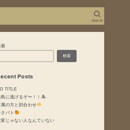
SEARCH
検索
検索
ecent Posts
O TITLE
離島に逃げるぞ〜！！🏝
専属の方と顔合わせ
ひさパト
大変じゃない人なんていない