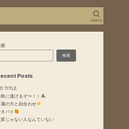
SEARCH
検索
検索
ecent Posts
O TITLE
離島に逃げるぞ〜！！🏝
専属の方と顔合わせ
ひさパト
大変じゃない人なんていない