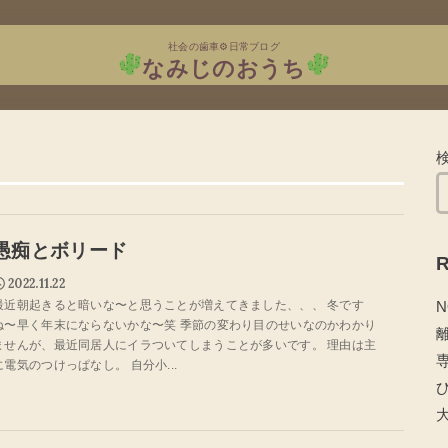
社会の歯車⚙日常ブログ
なみじのおうち
愚痴とボリード
R
2022.11.22
N
最近朝起きると暗いな〜と思うことが増えてきました、、、 冬です
ね〜早く年末にならないかな〜笑 季節の変わり目のせいなのかわかり
ませんが、最近同居人にイラついてしまうことが多いです。 理由は主
に電気のつけっぱなし。 自分小...