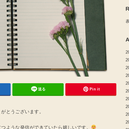
R
A
2
2
2
2
2
送る
Pin it
2
2
2
りがとうございます。
2
2
立つような発信ができていたら嬉しいです。