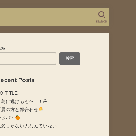
SEARCH
検索
検索
ecent Posts
O TITLE
離島に逃げるぞ〜！！🏝
専属の方と顔合わせ
ひさパト
大変じゃない人なんていない