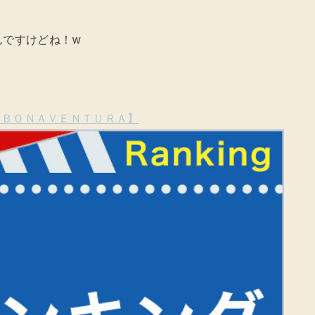
んですけどね！w
【ＢＯＮＡＶＥＮＴＵＲＡ】