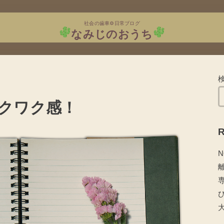
社会の歯車⚙日常ブログ
なみじのおうち
クワク感！
R
N