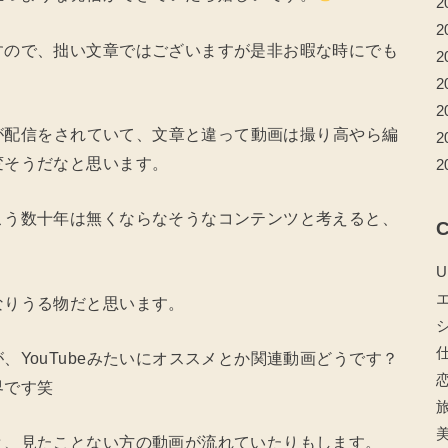
2
2
すので、拙い文章ではございますが是非お暇な時にでも
2
2
2
人が配信をされていて、文章と違って動画は撮り高やら編
2
変そうだなと思います。
2
こう数十年は無くならなそうなコンテンツと考えると、
C
U
なりうる物だと思います。
YouTubeみたいにオススメとか関連動画どうです？
界です笑
と、見たことない方の動画が流れていたりもします。