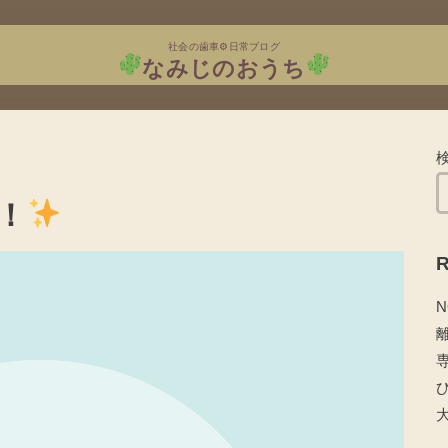
社会の歯車⚙日常ブログ
なみじのおうち
！
R
N