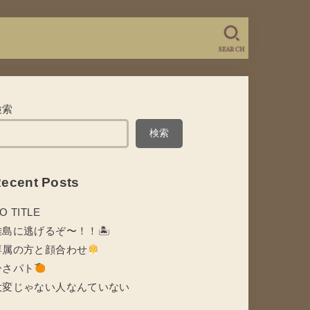
SEARCH
検索
検索
ecent Posts
O TITLE
離島に逃げるぞ〜！！🏝
専属の方と顔合わせ
ひさパト
大変じゃない人なんていない