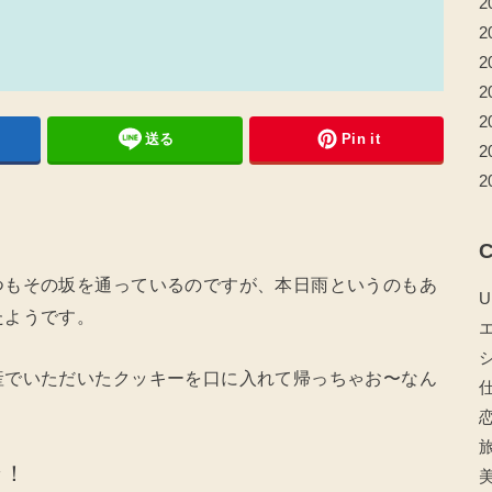
2
2
2
2
2
送る
Pin it
2
2
C
つもその坂を通っているのですが、本日雨というのもあ
U
たようです。
産でいただいたクッキーを口に入れて帰っちゃお〜なん
ン！