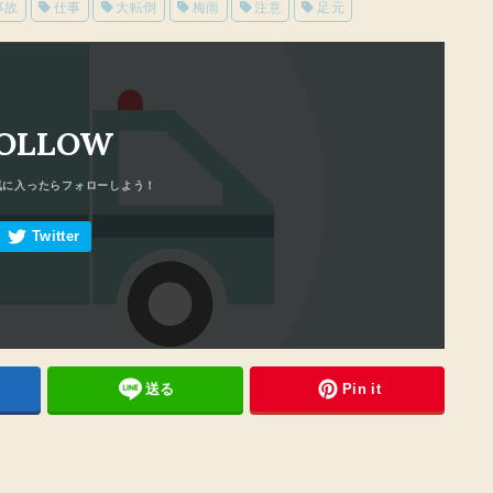
事故
仕事
大転倒
梅雨
注意
足元
OLLOW
送る
Pin it