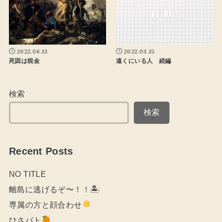
2022.06.13
2022.03.15
死因は税金
遠くにいる人 続編
検索
検索
Recent Posts
NO TITLE
離島に逃げるぞ〜！！🏝
専属の方と顔合わせ
ひさパト