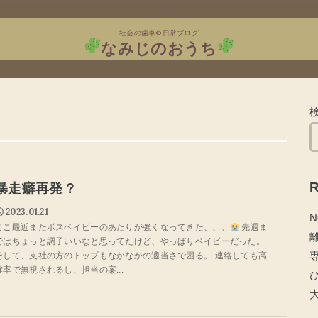
社会の歯車⚙日常ブログ
なみじのおうち
R
暴走癖再発？
2023.01.21
N
ここ最近またボスベイビーのあたりが強くなってきた、、、
先週ま
ではちょっと調子いいなと思ってたけど、やっぱりベイビーだった。
そして、支社の方のトップもなかなかの適当さで困る。 連絡しても高
確率で無視されるし、担当の案...