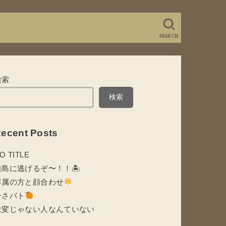
SEARCH
検索
検索
ecent Posts
O TITLE
離島に逃げるぞ〜！！🏝
専属の方と顔合わせ
ひさパト
大変じゃない人なんていない