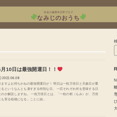
社会の歯車⚙日常ブログ
なみじのおうち
R
6月10日は最強開運日！！
2022.06.08
N
来ますよお待ちかねの最強開運日が！ 明日は一粒万倍日と天赦日が重
なるというなんとも凄すぎる特別な日。 一応それぞれ何を意味する日
なのか解説しますね。 一粒万倍日とは、「一粒の籾（もみ）が、万倍
にも実る稲穂になる」ことに由...