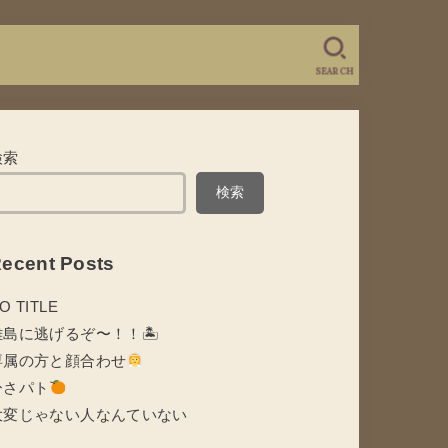
SEARCH
検索
検索
ecent Posts
O TITLE
離島に逃げるぞ〜！！🏝
専属の方と顔合わせ
ひさパト
大変じゃない人なんていない