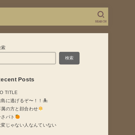
SEARCH
検索
検索
ecent Posts
O TITLE
離島に逃げるぞ〜！！🏝
専属の方と顔合わせ
ひさパト
大変じゃない人なんていない