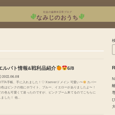
社会の歯車⚙日常ブログ
なみじのおうち
R
エルパト情報&戦利品紹介
6/8
2022.06.08
N
CITTA手帳、手に入れました！♡ Xserverドメイン 可愛い〜
カバー
の色はピンクの他にホワイト、ブルー、イエローがありましたよ〜！
どの色も可愛くて迷ったのですが、ピンクブーム来てるのでこちらに
しました！ 他...