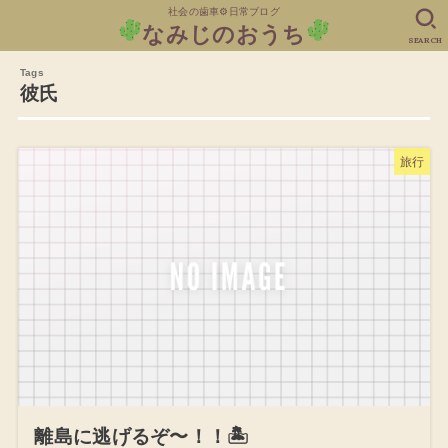
社会の歯車⚙日常ブログ
なみじのおうち
SEARCH
彼氏
旅行
離島に逃げるぞ〜！！🏝