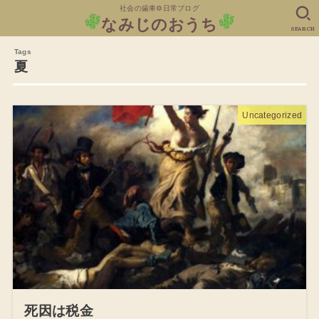
社会の歯車⚙日常ブログ
なみじのおうち
SEARCH
夏
Uncategorized
死因は税金