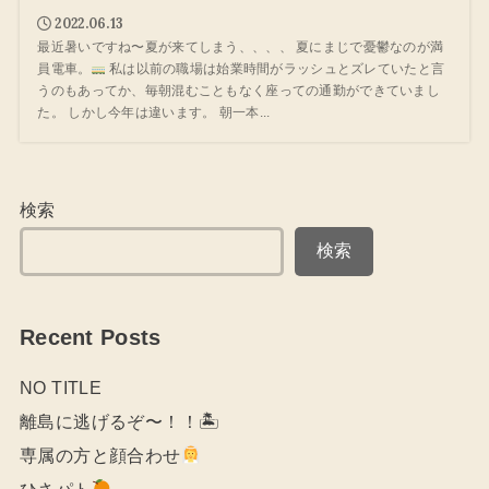
2022.06.13
最近暑いですね〜夏が来てしまう、、、、 夏にまじで憂鬱なのが満
員電車。
私は以前の職場は始業時間がラッシュとズレていたと言
うのもあってか、毎朝混むこともなく座っての通勤ができていまし
た。 しかし今年は違います。 朝一本...
検索
検索
Recent Posts
NO TITLE
離島に逃げるぞ〜！！🏝
専属の方と顔合わせ
ひさパト