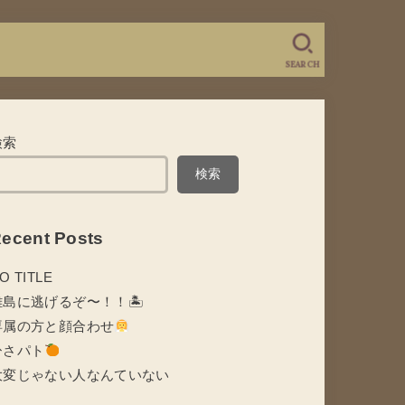
SEARCH
検索
検索
ecent Posts
O TITLE
離島に逃げるぞ〜！！🏝
専属の方と顔合わせ
ひさパト
大変じゃない人なんていない