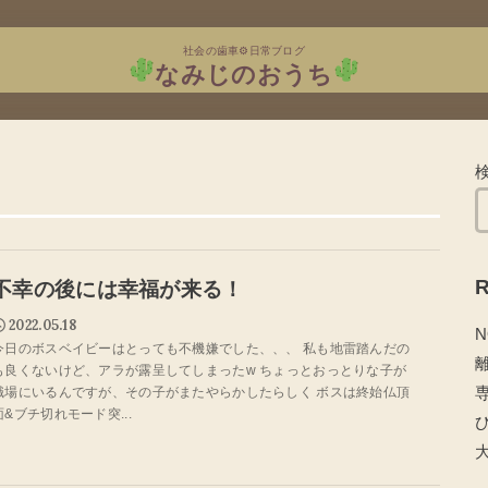
社会の歯車⚙日常ブログ
なみじのおうち
R
不幸の後には幸福が来る！
2022.05.18
N
今日のボスベイビーはとっても不機嫌でした、、、 私も地雷踏んだの
も良くないけど、アラが露呈してしまったw ちょっとおっとりな子が
職場にいるんですが、その子がまたやらかしたらしく ボスは終始仏頂
面&ブチ切れモード突...