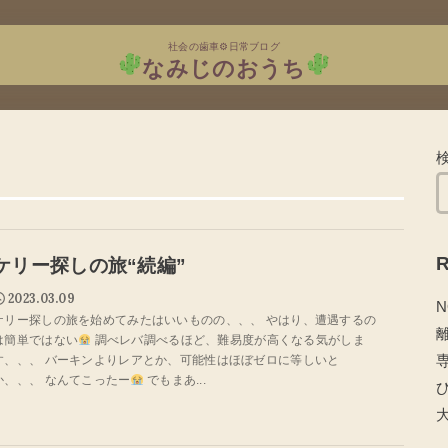
社会の歯車⚙日常ブログ
なみじのおうち
R
ケリー探しの旅“続編”
2023.03.09
N
ケリー探しの旅を始めてみたはいいものの、、、 やはり、遭遇するの
は簡単ではない
調べレバ調べるほど、難易度が高くなる気がしま
す、、、 バーキンよりレアとか、可能性はほぼゼロに等しいと
か、、、 なんてこったー
でもまあ...