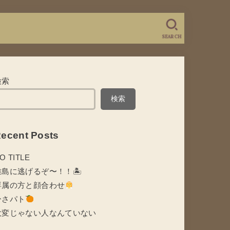
SEARCH
検索
検索
ecent Posts
O TITLE
離島に逃げるぞ〜！！🏝
専属の方と顔合わせ
ひさパト
大変じゃない人なんていない