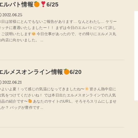
エルパト情報
6/25
2022.06.25
本日は皆様にとんでもないご報告があります… なんとわたし… ケリー
タッチに遭遇いたしましたー！！ まずは今日のエルパトについて詳し
くご説明いたします
今日仕事があったので、その帰りにエルメス丸
の内店に向かいました。 ...
エルメスオンライン情報
6/20
2022.06.21
いよいよ夏！って感じの気温になってきましたね〜
皆さん熱中症に
は気をつけてくださいね！ では本日出たエルメスオンラインでの人気
商品の紹介です〜
あなたのサイトのURL、そろそろスリムにしませ
んか？ バッグが豊作です...