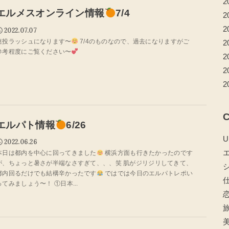
2
エルメスオンライン情報
7/4
2
2
2022.07.07
連投ラッシュになります〜
7/4のものなので、過去になりますがご
2
参考程度にご覧ください〜
2
2
2
C
エルパト情報
6/26
U
2022.06.26
本日は都内を中心に回ってきました
横浜方面も行きたかったのです
が、ちょっと暑さが半端なさすぎて、、、笑 肌がジリジリしてきて、
都内回るだけでも結構辛かったです
ではでは今日のエルパトレポい
ってみましょう〜！ ①日本...