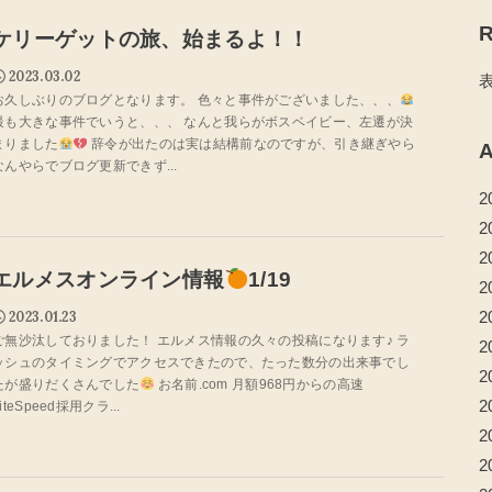
R
ケリーゲットの旅、始まるよ！！
2023.03.02
お久しぶりのブログとなります。 色々と事件がございました、、、
最も大きな事件でいうと、、、 なんと我らがボスベイビー、左遷が決
まりました
辞令が出たのは実は結構前なのですが、引き継ぎやら
A
なんやらでブログ更新できず...
2
2
2
エルメスオンライン情報
1/19
2
2
2023.01.23
ご無沙汰しておりました！ エルメス情報の久々の投稿になります♪ ラ
2
ッシュのタイミングでアクセスできたので、たった数分の出来事でし
2
たが盛りだくさんでした
お名前.com 月額968円からの高速
2
iteSpeed採用クラ...
2
2