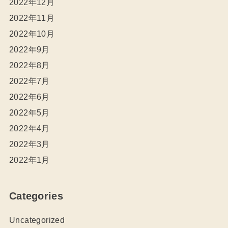
2022年12月
2022年11月
2022年10月
2022年9月
2022年8月
2022年7月
2022年6月
2022年5月
2022年4月
2022年3月
2022年1月
Categories
Uncategorized