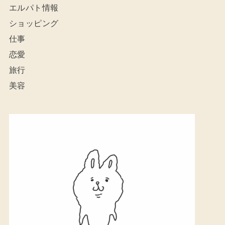
エルパト情報
ショッピング
仕事
恋愛
旅行
美容