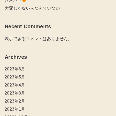
大変じゃない人なんていない
Recent Comments
表示できるコメントはありません。
Archives
2023年6月
2023年5月
2023年4月
2023年3月
2023年2月
2023年1月