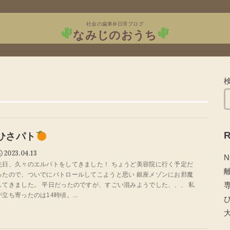
社会の歯車⚙日常ブログ
なみじのおうち
R
ひさパト
2023.04.13
N
先日、久々のエルパトをしてきました！ ちょうど美容院に行く予定だ
ったので、ついでにパトロールしてこようと思い 銀座メゾンにお邪魔
してきました。 平日だったのですが、すごい混みようでした、、、 私
が立ち寄ったのは14時頃。...