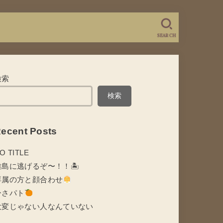
SEARCH
検索
検索
ecent Posts
O TITLE
離島に逃げるぞ〜！！🏝
専属の方と顔合わせ
ひさパト
大変じゃない人なんていない